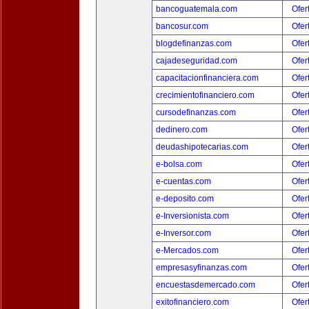
bancoguatemala.com
Ofer
bancosur.com
Ofer
blogdefinanzas.com
Ofer
cajadeseguridad.com
Ofer
capacitacionfinanciera.com
Ofer
crecimientofinanciero.com
Ofer
cursodefinanzas.com
Ofer
dedinero.com
Ofer
deudashipotecarias.com
Ofer
e-bolsa.com
Ofer
e-cuentas.com
Ofer
e-deposito.com
Ofer
e-Inversionista.com
Ofer
e-Inversor.com
Ofer
e-Mercados.com
Ofer
empresasyfinanzas.com
Ofer
encuestasdemercado.com
Ofer
exitofinanciero.com
Ofer