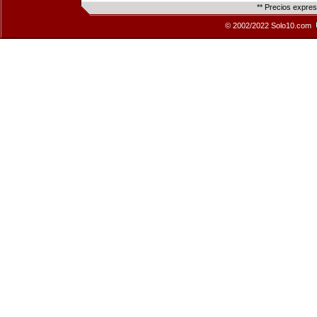
** Precios expre
© 2002/2022 Solo10.com