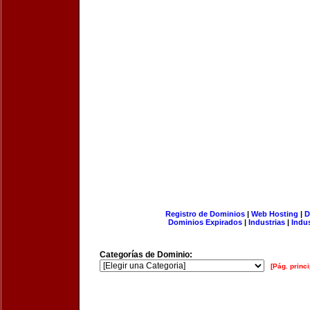
Registro de Dominios
|
Web Hosting
|
D
Dominios Expirados
|
Industrias
|
Indu
Categorías de Dominio:
[Pág. princi