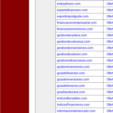
exitoydinero.com
Ofer
expertofinanciero.com
Ofer
exportimportguide.com
Ofer
financiacionempresarial.com
Ofer
finanzaseinversiones.com
Ofer
gestiondecartera.com
Ofer
gestiondecobranza.com
Ofer
gestiondeinversiones.com
Ofer
gestiondevalores.com
Ofer
gestionesfinancieras.com
Ofer
gestioninversiones.com
Ofer
guiadefinanzas.com
Ofer
guiadeinversiones.com
Ofer
guiadelinversor.com
Ofer
guiahipotecaria.com
Ofer
IndicesBursatiles.com
Ofer
IndicesFinancieros.com
Ofer
informaciondemercado.com
Ofer