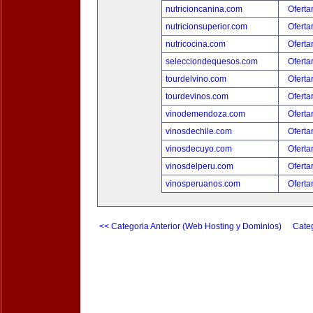
nutricioncanina.com
Oferta
nutricionsuperior.com
Oferta
nutricocina.com
Oferta
selecciondequesos.com
Oferta
tourdelvino.com
Oferta
tourdevinos.com
Oferta
vinodemendoza.com
Oferta
vinosdechile.com
Oferta
vinosdecuyo.com
Oferta
vinosdelperu.com
Oferta
vinosperuanos.com
Oferta
<< Categoria Anterior (Web Hosting y Dominios)
Categ