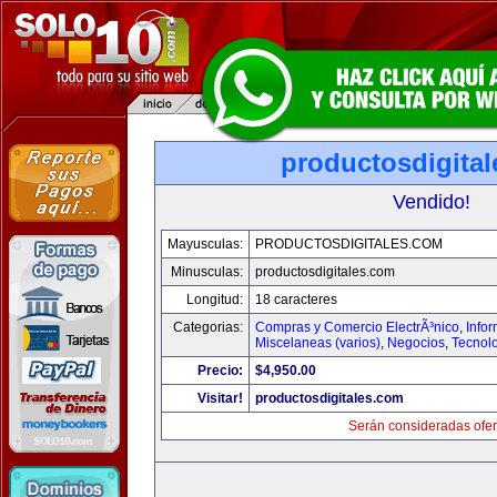
productosdigita
Vendido!
Mayusculas:
PRODUCTOSDIGITALES.COM
Minusculas:
productosdigitales.com
Longitud:
18 caracteres
Categorias:
Compras y Comercio ElectrÃ³nico
,
Info
Miscelaneas (varios)
,
Negocios
,
Tecnol
Precio:
$4,950.00
Visitar!
productosdigitales.com
Serán consideradas ofer