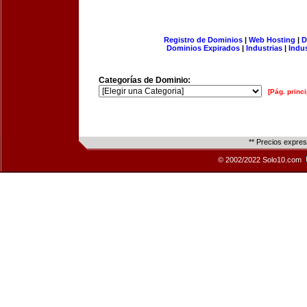
Registro de Dominios
|
Web Hosting
|
D
Dominios Expirados
|
Industrias
|
Indu
Categorías de Dominio:
[Pág. princi
** Precios expre
© 2002/2022 Solo10.com