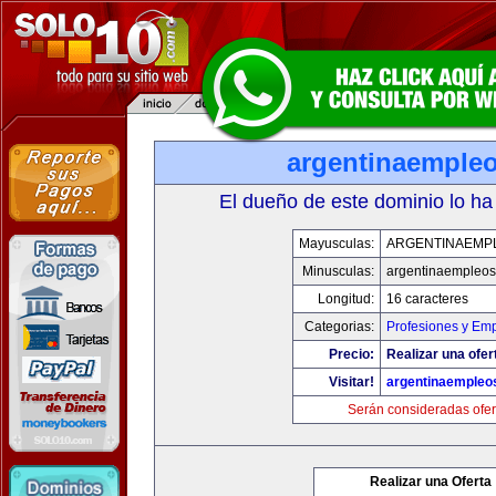
argentinaemple
El dueño de este dominio lo ha
Mayusculas:
ARGENTINAEMP
Minusculas:
argentinaempleo
Longitud:
16 caracteres
Categorias:
Profesiones y Em
Precio:
Realizar una ofer
Visitar!
argentinaempleo
Serán consideradas ofer
Realizar una Oferta