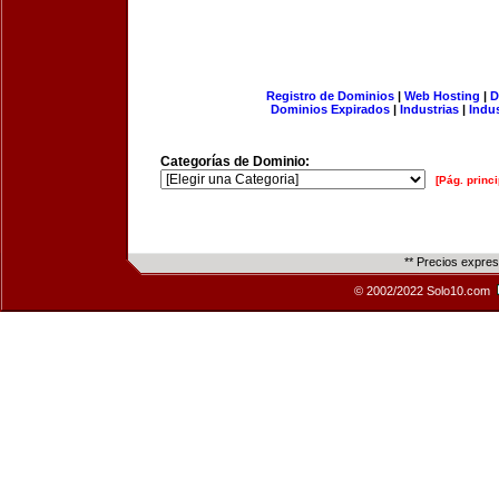
Registro de Dominios
|
Web Hosting
|
D
Dominios Expirados
|
Industrias
|
Indu
Categorías de Dominio:
[Pág. princi
** Precios expre
© 2002/2022 Solo10.com