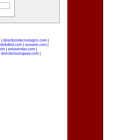
m
|
directoriotecnologico.com
|
odefutbol.com
|
suvuelo.com
|
com
|
areaventas.com
|
|
directoriouruguay.com
|