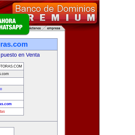
ras.com
 puesto en Venta
TORAS.COM
s.com
eo
as.com
tas