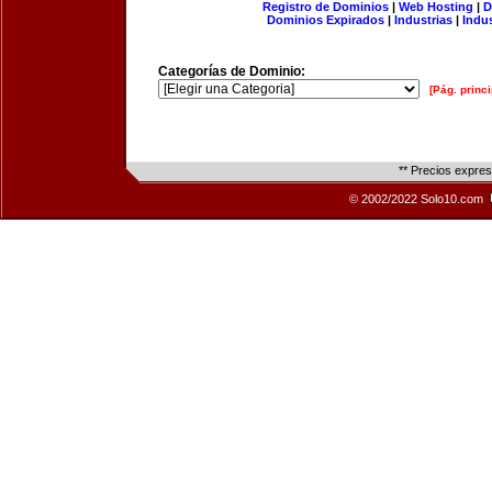
Registro de Dominios
|
Web Hosting
|
D
Dominios Expirados
|
Industrias
|
Indu
Categorías de Dominio:
[Pág. princi
** Precios expre
© 2002/2022 Solo10.com