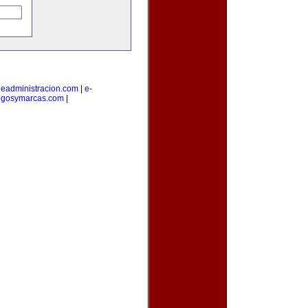
|
eadministracion.com
|
e-
ogosymarcas.com
|