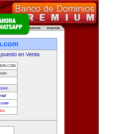
n.com
 puesto en Venta
ION.COM
.com
mpleo
rta!
n.com
tas