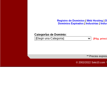
Registro de Dominios
|
Web Hosting
|
D
Dominios Expirados
|
Industrias
|
Indu
Categorías de Dominio:
[Pág. princi
** Precios expre
© 2002/2022 Solo10.com