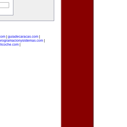
com
|
guiadecaracas.com
|
programacionysistemas.com
|
licoche.com
|