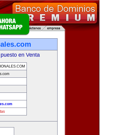
nales.com
 puesto en Venta
IONALES.COM
es.com
les.com
tas