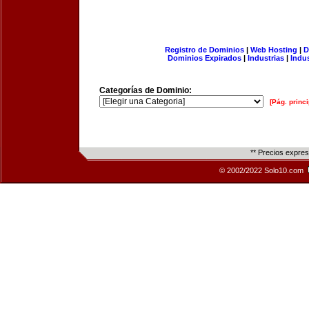
Registro de Dominios
|
Web Hosting
|
D
Dominios Expirados
|
Industrias
|
Indu
Categorías de Dominio:
[Pág. princi
** Precios expre
© 2002/2022 Solo10.com