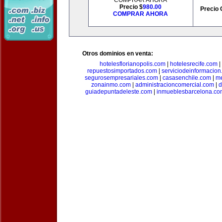
COMPRAR AHORA
Precio $
980.00
Precio 
COMPRAR AHORA
Otros dominios en venta:
hotelesflorianopolis.com
|
hotelesrecife.com
|
repuestosimportados.com
|
serviciodeinformacio
segurosempresariales.com
|
casasenchile.com
|
me
zonainmo.com
|
administracioncomercial.com
|
d
guiadepuntadeleste.com
|
inmueblesbarcelona.co