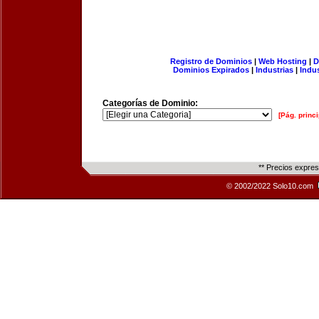
Registro de Dominios
|
Web Hosting
|
D
Dominios Expirados
|
Industrias
|
Indu
Categorías de Dominio:
[Pág. princi
** Precios expre
© 2002/2022 Solo10.com