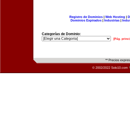
Registro de Dominios
|
Web Hosting
|
D
Dominios Expirados
|
Industrias
|
Indu
Categorías de Dominio:
[Pág. princi
** Precios expre
© 2002/2022 Solo10.com