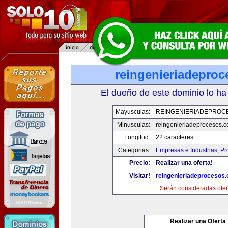
reingenieriadepro
El dueño de este dominio lo ha
Mayusculas:
REINGENIERIADEPROC
Minusculas:
reingenieriadeprocesos.
Longitud:
22 caracteres
Categorias:
Empresas e Industrias
,
Pr
Precio:
Realizar una oferta!
Visitar!
reingenieriadeprocesos
Serán consideradas ofer
Realizar una Oferta