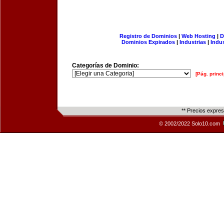
Registro de Dominios
|
Web Hosting
|
D
Dominios Expirados
|
Industrias
|
Indu
Categorías de Dominio:
[Pág. princi
** Precios expre
© 2002/2022 Solo10.com