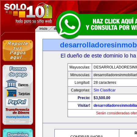
desarrolladoresinmob
El dueño de este dominio lo ha
Mayusculas:
DESARROLLADORESINM
Minusculas:
desarrolladoresinmobilia
Longitud:
28 caracteres
Categorias:
Sin Clasificar
Precio:
$3,500.00
Visitar!
desarrolladoresinmobili
Serán consideradas ofer
R